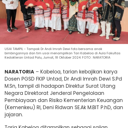
USAI TAMPIL - Tampak Dr Andi Imrah Dewi foto bersama anak
bimbingannya dan tim usai menampilkan Tari Kabeloa di Aula Fakultas
Kedokteran Untad Palu, Jumat, 18 Oktober 2024. FOTO : NARATORIA
NARATORIA
–
Kabeloa, tarian kebajikan
karya
Dosen PGSD FKIP Untad,
Dr Andi Imrah Dewi S.Pd
M.Sn, tampil di hadapan
Direktur Surat Utang
Negara
Direktorat Jenderal Pengelolaan
Pembiayaan dan Risiko
Kementerian Keuangan
(Kemenkeu) RI, Deni Ridwan SE.Ak M.BIT P.hD, dan
jajaran.
Taria Kabeloa ditampilkan sebagai sajian