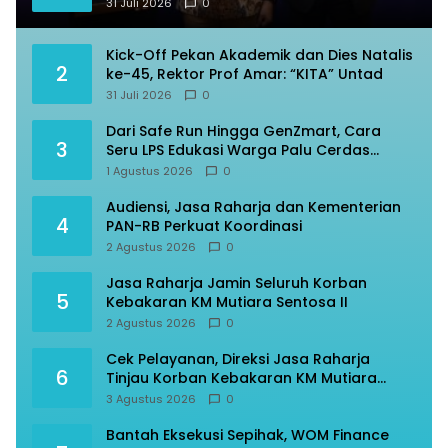
31 Juli 2026
0
Kick-Off Pekan Akademik dan Dies Natalis
2
ke-45, Rektor Prof Amar: “KITA” Untad
31 Juli 2026
0
Dari Safe Run Hingga GenZmart, Cara
3
Seru LPS Edukasi Warga Palu Cerdas
Finansial
1 Agustus 2026
0
Audiensi, Jasa Raharja dan Kementerian
4
PAN-RB Perkuat Koordinasi
2 Agustus 2026
0
Jasa Raharja Jamin Seluruh Korban
5
Kebakaran KM Mutiara Sentosa II
2 Agustus 2026
0
Cek Pelayanan, Direksi Jasa Raharja
6
Tinjau Korban Kebakaran KM Mutiara
Sentosa II
3 Agustus 2026
0
Bantah Eksekusi Sepihak, WOM Finance