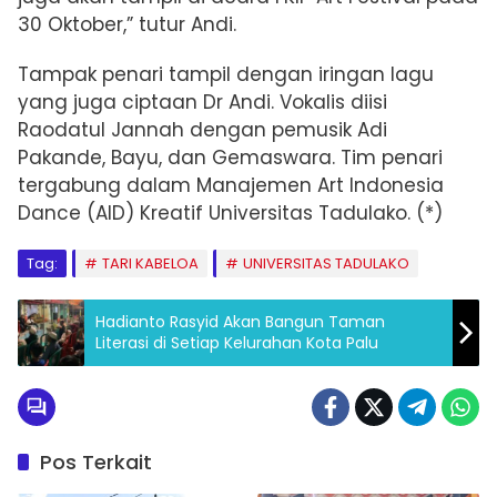
30 Oktober,” tutur Andi.
Tampak penari tampil dengan iringan lagu
yang juga ciptaan Dr Andi. Vokalis diisi
Raodatul Jannah dengan pemusik Adi
Pakande, Bayu, dan Gemaswara. Tim penari
tergabung dalam Manajemen Art Indonesia
Dance (AID) Kreatif Universitas Tadulako.
(*)
Tag:
TARI KABELOA
UNIVERSITAS TADULAKO
Hadianto Rasyid Akan Bangun Taman
Literasi di Setiap Kelurahan Kota Palu
Pos Terkait