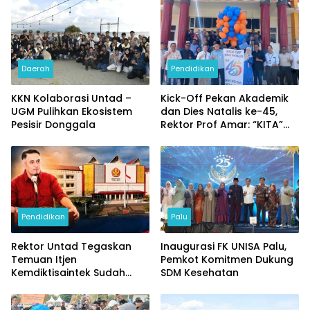
Daerah
Pendidikan
KKN Kolaborasi Untad –
Kick-Off Pekan Akademik
UGM Pulihkan Ekosistem
dan Dies Natalis ke-45,
Pesisir Donggala
Rektor Prof Amar: “KITA”
Untad
Pendidikan
Palu
Rektor Untad Tegaskan
Inaugurasi FK UNISA Palu,
Temuan Itjen
Pemkot Komitmen Dukung
Kemdiktisaintek Sudah
SDM Kesehatan
Ditindaklanjuti